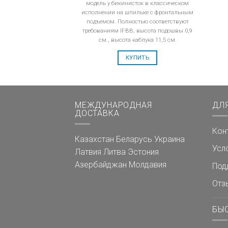
модель у бикинисток в классическом
исполнении на шпильке с фронтальным
подъемом. Полностью соответствуют
требованиям IFBB, высота подошвы 0,9
см., высота каблука 11,5 см.
КУПИТЬ
МЕЖДУНАРОДНАЯ
ДЛ
ДОСТАВКА
Кон
Казахстан
Беларусь
Украина
Усл
Латвия
Литва
Эстония
Азербайджан
Молдавия
Под
Отз
БЫ