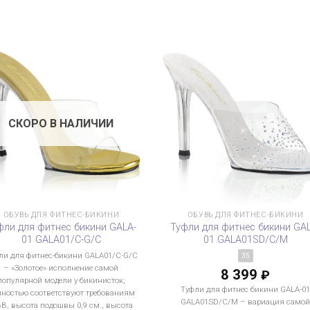
СКОРО В НАЛИЧИИ
ОБУВЬ ДЛЯ ФИТНЕС-БИКИНИ
ОБУВЬ ДЛЯ ФИТНЕС-БИКИНИ
фли для фитнес бикини GALA-
Туфли для фитнес бикини GA
01 GALA01/C-G/C
01 GALA01SD/C/M
ли для фитнес-бикини GALA01/C-G/C
35
– «Золотое» исполнение самой
8 399
₽
популярной модели у бикинисток,
Туфли для фитнес бикини GALA-0
лностью соответствуют требованиям
GALA01SD/C/M – вариация само
BB, высота подошвы 0,9 см., высота