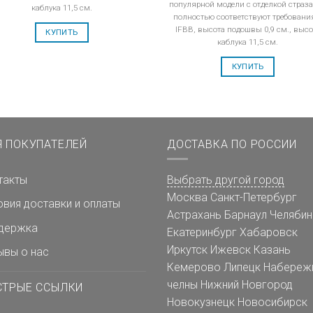
популярной модели с отделкой страз
каблука 11,5 см.
полностью соответствуют требован
IFBB, высота подошвы 0,9 см., высо
КУПИТЬ
каблука 11,5 см.
КУПИТЬ
Я ПОКУПАТЕЛЕЙ
ДОСТАВКА ПО РОССИИ
такты
Выбрать другой город
Москва
Санкт-Петербург
овия доставки и оплаты
Астрахань
Барнаул
Челябин
держка
Екатеринбург
Хабаровск
Иркутск
Ижевск
Казань
ывы о нас
Кемерово
Липецк
Набереж
челны
Нижний Новгород
СТРЫЕ ССЫЛКИ
Новокузнецк
Новосибирск