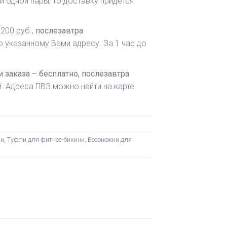
и одной пары, то доставку придется
200 руб.,
послезавтра
о указанному Вами адресу. За 1 час до
 заказа – бесплатно,
послезавтра
й. Адреса ПВЗ можно найти на
карте
ни
,
Туфли для фитнес-бикини
,
Босоножки для