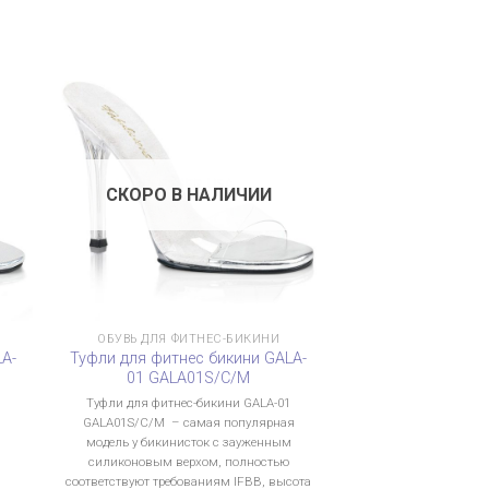
СКОРО В НАЛИЧИИ
ОБУВЬ ДЛЯ ФИТНЕС-БИКИНИ
LA-
Туфли для фитнес бикини GALA-
01 GALA01S/C/M
Туфли для фитнес-бикини GALA-01
GALA01S/C/M – самая популярная
модель у бикинисток с зауженным
1
силиконовым верхом, полностью
й
соответствуют требованиям IFBB, высота