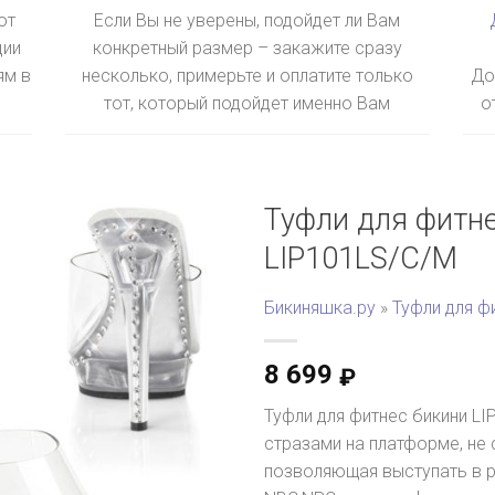
ют
Если Вы не уверены, подойдет ли Вам
ции
конкретный размер – закажите сразу
ям в
несколько, примерьте и оплатите только
До
тот, который подойдет именно Вам
о
Туфли для фитне
LIP101LS/C/M
Бикиняшка.ру
»
Туфли для ф
8 699
₽
Туфли для фитнес бикини LI
стразами на платформе, не
позволяющая выступать в 