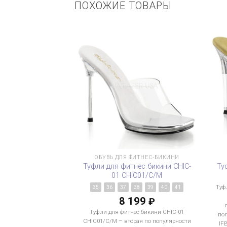
ПОХОЖИЕ ТОВАРЫ
ОБУВЬ ДЛЯ ФИТНЕС-БИКИНИ
Туфли для фитнес бикини CHIC-
Ту
01 CHIC01/C/M
Туф
35
36
37
38
39
40
41
8 199
₽
Туфли для фитнес бикини CHIC-01
по
CHIC01/C/M – вторая по популярности
IF