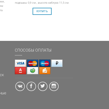
ами,
подошвы 0,9 см., высота каблука 11,5 см.
иям
та
КУПИТЬ
СПОСОБЫ ОПЛАТЫ
ск
ные