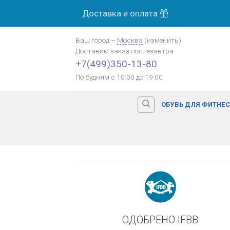
Skip
Доставка и оплата
МОСК
to
content
Ваш город
–
Москва
(
изменить
)
Доставим заказ
послезавтра
Оплата картой банка
+7(499)350-13-80
По будням с 10:00 до 19:00
ОБУВЬ ДЛЯ ФИТНЕ
ОДОБРЕНО IFBB