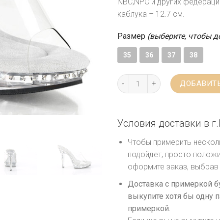
NBC,NPC и других федераций
каблука – 12.7 см.
Размер
(выберите, чтобы д
35
36
37
38
ДОБАВИТЬ
Условия доставки в г.
Чтобы примерить несколь
подойдет, просто положи
оформите заказ, выбрав 
Доставка с примеркой б
выкупите хотя бы одну п
примеркой.