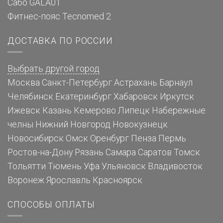
Сабо GALA01
Фитнес-пояс Tecnomed 2
ДОСТАВКА ПО РОССИИ
Выбрать другой город
Москва
Санкт-Петербург
Астрахань
Барнаул
Челябинск
Екатеринбург
Хабаровск
Иркутск
Ижевск
Казань
Кемерово
Липецк
Набережные
челны
Нижний Новгород
Новокузнецк
Новосибирск
Омск
Оренбург
Пенза
Пермь
Ростов-на-Дону
Рязань
Самара
Саратов
Томск
Тольятти
Тюмень
Уфа
Ульяновск
Владивосток
Воронеж
Ярославль
Красноярск
СПОСОБЫ ОПЛАТЫ