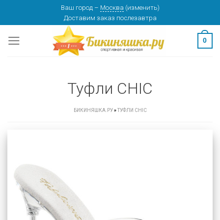
Skip
Ваш город
–
Москва
(
изменить
)
Доставим заказ
послезавтра
to
content
0
Туфли CHIC
БИКИНЯШКА.РУ
»
ТУФЛИ CHIC