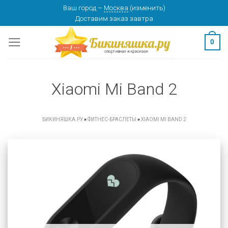
Skip
Ваш город
–
Москва
(
изменить
)
Доставим заказ
завтра
to
content
0
Xiaomi Mi Band 2
БИКИНЯШКА.РУ
»
ФИТНЕС-БРАСЛЕТЫ
»
XIAOMI MI BAND 2