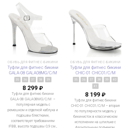
ОБУВЬ ДЛЯ ФИТНЕС-БИКИНИ
ОБУВЬ ДЛЯ ФИТНЕС-БИКИНИ
Туфли для фитнес бикини
Туфли для фитнес бикини
GALA-08 GALA08MG/C/M
CHIC-01 CHIC01/C/M
35
36
37
38
39
35
36
37
38
39
40
8 299
41
₽
8 199
₽
Туфли для фитнес бикини
GALA-08 GALA08MG/C/M –
Туфли для фитнес бикини
популярная модель с
CHIC-01 CHIC01/C/M – вторая
ремешком и отделкой каблука и
по популярности модель у
подошвы блестками,
бикинисток в классическом
соответствует требованиям
исполнении на шпильке с
IFBB, высота подошвы 0,9 см.,
фронтальным подъемом.