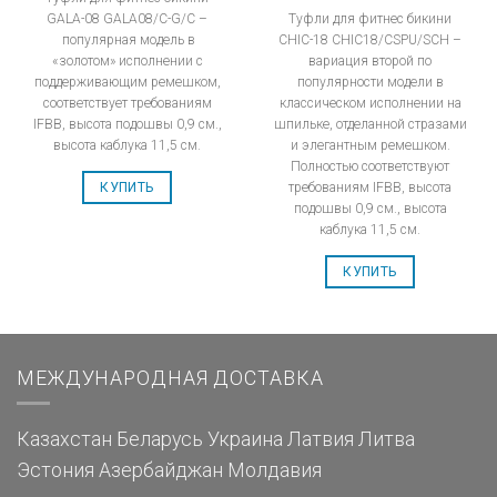
GALA-08 GALA08/C-G/C –
Туфли для фитнес бикини
популярная модель в
CHIC-18 CHIC18/CSPU/SCH –
«золотом» исполнении с
вариация второй по
поддерживающим ремешком,
популярности модели в
соответствует требованиям
классическом исполнении на
IFBB, высота подошвы 0,9 см.,
шпильке, отделанной стразами
высота каблука 11,5 см.
и элегантным ремешком.
Полностью соответствуют
требованиям IFBB, высота
КУПИТЬ
подошвы 0,9 см., высота
каблука 11,5 см.
КУПИТЬ
МЕЖДУНАРОДНАЯ ДОСТАВКА
Казахстан
Беларусь
Украина
Латвия
Литва
Эстония
Азербайджан
Молдавия