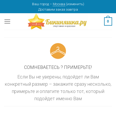
Skip
Ваш город
–
Москва
(
изменить
)
изменить
МОСКВА
Доставим заказ
завтра
to
content
0
СОМНЕВАЕТЕСЬ ? ПРИМЕРЬТЕ!
Если Вы не уверены, подойдет ли Вам
конкретный размер – закажите сразу несколько,
примерьте и оплатите только тот, который
подойдет именно Вам