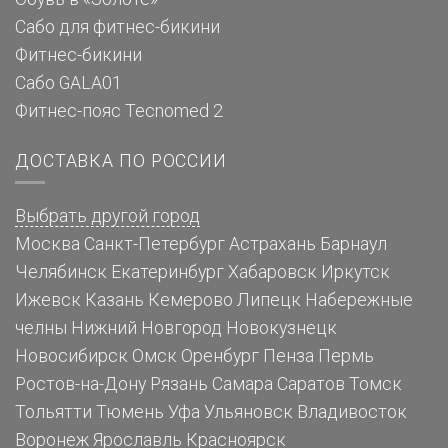
Сабо для фитнес-бикини
Фитнес-бикини
Сабо GALA01
Фитнес-пояс Tecnomed 2
ДОСТАВКА ПО РОССИИ
Выбрать другой город
Москва
Санкт-Петербург
Астрахань
Барнаул
Челябинск
Екатеринбург
Хабаровск
Иркутск
Ижевск
Казань
Кемерово
Липецк
Набережные
челны
Нижний Новгород
Новокузнецк
Новосибирск
Омск
Оренбург
Пенза
Пермь
Ростов-на-Дону
Рязань
Самара
Саратов
Томск
Тольятти
Тюмень
Уфа
Ульяновск
Владивосток
Воронеж
Ярославль
Красноярск