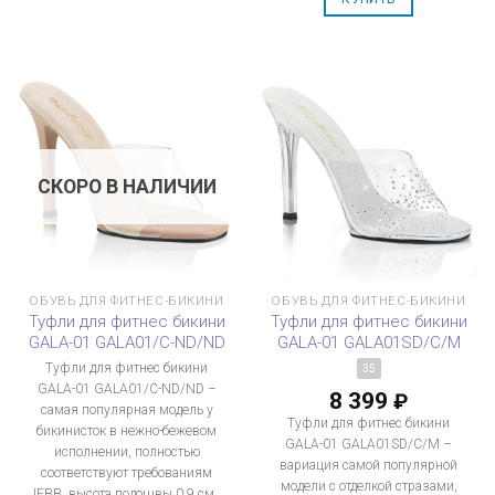
СКОРО В НАЛИЧИИ
ОБУВЬ ДЛЯ ФИТНЕС-БИКИНИ
ОБУВЬ ДЛЯ ФИТНЕС-БИКИНИ
Туфли для фитнес бикини
Туфли для фитнес бикини
GALA-01 GALA01/C-ND/ND
GALA-01 GALA01SD/C/M
Туфли для фитнес бикини
35
GALA-01 GALA01/C-ND/ND –
8 399
₽
самая популярная модель у
Туфли для фитнес бикини
бикинисток в нежно-бежевом
GALA-01 GALA01SD/C/M –
исполнении, полностью
вариация самой популярной
соответствуют требованиям
модели с отделкой стразами,
IFBB, высота подошвы 0,9 см.,