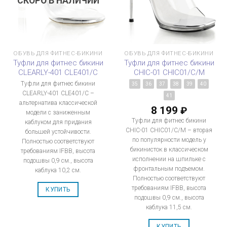
СКОРО В НАЛИЧИИ
ОБУВЬ ДЛЯ ФИТНЕС-БИКИНИ
ОБУВЬ ДЛЯ ФИТНЕС-БИКИНИ
Туфли для фитнес бикини
Туфли для фитнес бикини
CLEARLY-401 CLE401/C
CHIC-01 CHIC01/C/M
Туфли для фитнес бикини
35
36
37
38
39
40
CLEARLY-401 CLE401/C –
41
альтернатива классической
8 199
₽
модели с заниженным
Туфли для фитнес бикини
каблуком для придания
CHIC-01 CHIC01/C/M – вторая
большей устойчивости.
по популярности модель у
Полностью соответствуют
бикинисток в классическом
требованиям IFBB, высота
исполнении на шпильке с
подошвы 0,9 см., высота
фронтальным подъемом.
каблука 10,2 см.
Полностью соответствуют
требованиям IFBB, высота
КУПИТЬ
подошвы 0,9 см., высота
каблука 11,5 см.
КУПИТЬ