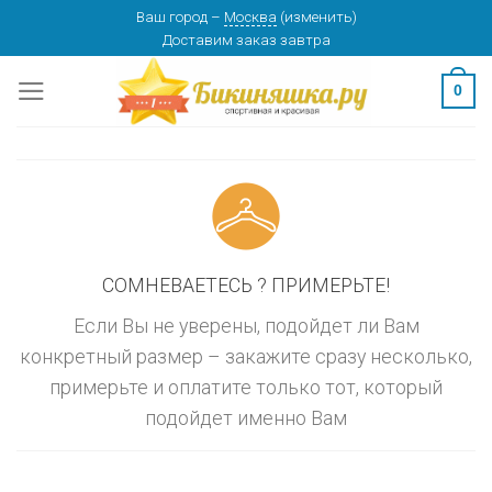
Skip
Ваш город
–
Москва
(
изменить
)
изменить
МОСКВА
Доставим заказ
завтра
to
content
0
СОМНЕВАЕТЕСЬ ? ПРИМЕРЬТЕ!
Если Вы не уверены, подойдет ли Вам
конкретный размер – закажите сразу несколько,
примерьте и оплатите только тот, который
подойдет именно Вам