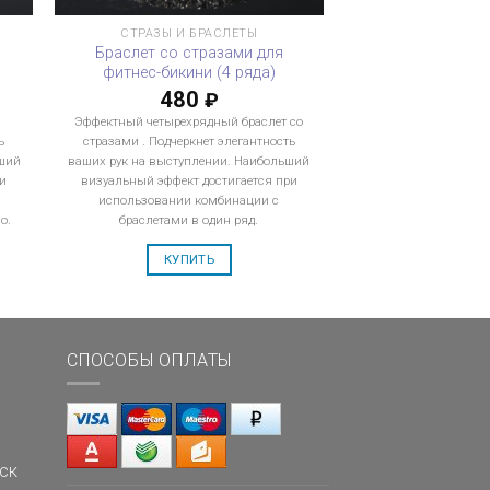
СТРАЗЫ И БРАСЛЕТЫ
Браслет со стразами для
фитнес-бикини (4 ряда)
480
₽
Эффектный четырехрядный браслет со
ь
стразами . Подчеркнет элегантность
ший
ваших рук на выступлении. Наибольший
и
визуальный эффект достигается при
использовании комбинации с
о.
браслетами в один ряд.
КУПИТЬ
СПОСОБЫ ОПЛАТЫ
ск