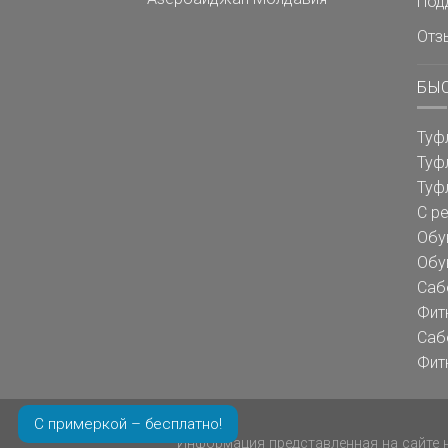
Под
Отз
БЫ
Туф
Туф
Туф
С р
Обу
Обу
Саб
Фит
Саб
Фит
С примеркой – бесплатно!
Информация представленная на сайте н