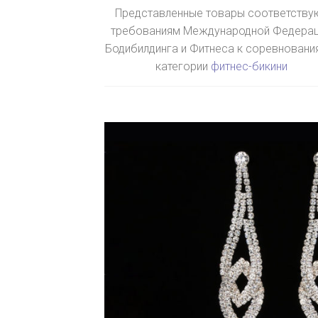
Представленные товары соответству
требованиям Международной Федера
Бодибилдинга и Фитнеса к соревновани
категории
фитнес-бикини