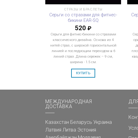
СТРАЗЫ И БРАСЛЕТЫ
Серьги со стразами для фитнес-
Се
бикини EAR-SQ
520
₽
Серьги для фитнес-бикини со стразами
Сер
классического дизайна. Основа из 4
ор
нитей страз, с широкой горизонтальной
д
линией и последующим переходом в 6
пло
линий страз. Длина сережек – 9 см,
ква
ширина - 1.5 см.
КУПИТЬ
МЕЖДУНАРОДНАЯ
ДЛ
ДОСТАВКА
Кон
Казахстан
Беларусь
Украина
Усл
Латвия
Литва
Эстония
Азербайджан
Молдавия