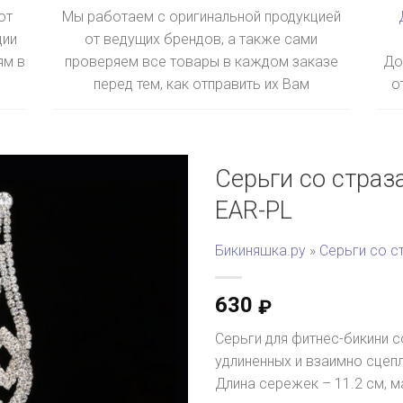
ют
Мы работаем с оригинальной продукцией
ции
от ведущих брендов, а также сами
ям в
проверяем все товары в каждом заказе
До
перед тем, как отправить их Вам
о
Серьги со страз
EAR-PL
Бикиняшка.ру
»
Серьги со с
630
₽
Серьги для фитнес-бикини с
удлиненных и взаимно сцеп
Длина сережек – 11.2 см, м