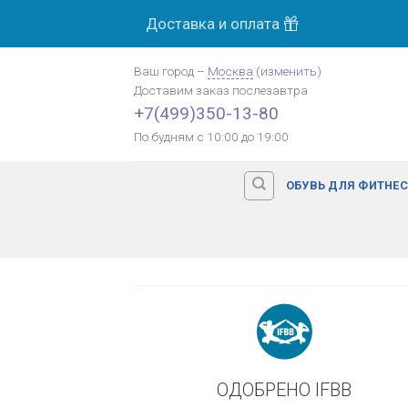
Skip
Доставка и оплата
МОСК
to
content
Ваш город
–
Москва
(
изменить
)
Доставим заказ
послезавтра
Оплата картой банка
+7(499)350-13-80
По будням с 10:00 до 19:00
ОБУВЬ ДЛЯ ФИТНЕ
ОДОБРЕНО IFBB