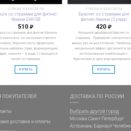
СТРАЗЫ И БРАСЛЕТЫ
СТРАЗЫ И БРАСЛЕТЫ
рьги со стразами для фитнес-
Браслет со стразами для
бикини EAR-SB
фитнес-бикини (2 ряда)
510
420
₽
₽
ьги со стразами для фитнес-бикини
Изящный двурядный браслет со
игинального, но несколько строгого
стразами . Подчеркнет элегантност
изайна. Верхняя часть оформлена
ваших рук на выступлении. Наиболь
тным набором страз, формирующим
визуальный эффект достигается пр
драт, нижняя – в виде 7 струящихся
использовании комбинации с
нитей со стразами.
браслетами в один ряд одновременн
КУПИТЬ
КУПИТЬ
Я ПОКУПАТЕЛЕЙ
ДОСТАВКА ПО РОССИИ
такты
Выбрать другой город
Москва
Санкт-Петербург
овия доставки и оплаты
Астрахань
Барнаул
Челябин