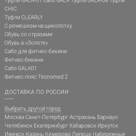
Туфли GALA-01
Сабо GALA
Туфли GALA-08
Туфли
CHIC
Туфли CLEARLY
С ремешком на щиколотку
Обувь со стразами
Обувь в «Золоте»
Сабо для фитнес-бикини
Фитнес-бикини
Сабо GALA01
Фитнес-пояс Tecnomed 2
ДОСТАВКА ПО РОССИИ
Выбрать другой город
Москва
Санкт-Петербург
Астрахань
Барнаул
Челябинск
Екатеринбург
Хабаровск
Иркутск
Ижевск
Казань
Кемерово
Липецк
Набережные