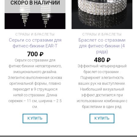
СКОРО В НАЛИЧИИ
СТРАЗЫ И БРАСЛЕТЫ
СТРАЗЫ И БРАСЛЕТЫ
Серьги со стразами для
Браслет со стразами
фитнес-бикини EAR-T
для фитнес-бикини (4
ряда)
700
₽
480
₽
Серьги со стразами для
фитнес-бикини неповторимого,
Эффектный четырехрядный
эмоционального дизайна.
браслет со стразами .
Элегантно выполненная основа
Подчеркнет элегантность
оригинальной формы, плавно
ваших рук на выступлении.
переходит в 9 струящихся
Наибольший визуальный
нитей со стразами. Длина
эффект достигается при
сережек – 11 см, ширина – 2.5
использовании комбинации с
см.
браслетами в один ряд.
КУПИТЬ
КУПИТЬ