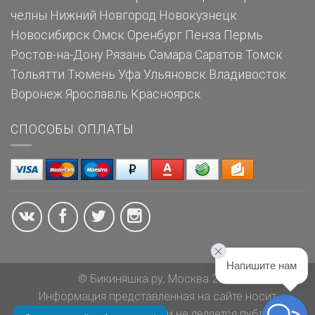
челны
Нижний Новгород
Новокузнецк
Новосибирск
Омск
Оренбург
Пенза
Пермь
Ростов-на-Дону
Рязань
Самара
Саратов
Томск
Тольятти
Тюмень
Уфа
Ульяновск
Владивосток
Воронеж
Ярославль
Красноярск
СПОСОБЫ ОПЛАТЫ
Напишите нам
© Бикиняшка.ру, Москва 2026
Информация представленная на сайте носит
ознакомительный характер и не является публичной