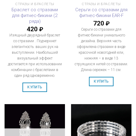
СТРАЗЫ И БРАСЛЕТЫ
СТРАЗЫ И БРАСЛЕТЫ
Браслет со стразами
Серьги со стразами для
для фитнес-бикини (2
фитнес-бикини EAR-F
ряда)
720
₽
420
₽
Серьги со стразами для
Изящный двурядный браслет
фитнес-бикини уникального
со стразами . Подчеркнет
дизайна. Верхняя часть
элегантность ваших рук на
оформлена стразами в виде
выступлении. Наибольший
красочной новогодней ели,
визуальный эффект
нижняя – в виде 13
достигается при использовании
струящихся нитей со стразами.
комбинации с браслетами в
Длина сережек – 11 см.
один ряд одновременно.
КУПИТЬ
КУПИТЬ