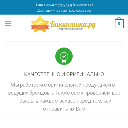
Skip
Ваш город
–
Москва
(
изменить
)
изменить
МОСКВА
Доставим заказ
послезавтра
to
content
0
КАЧЕСТВЕННО И ОРИГИНАЛЬНО
Мы работаем с оригинальной продукцией от
ведущих брендов, а также сами проверяем все
товары в каждом заказе перед тем, как
отправить их Вам