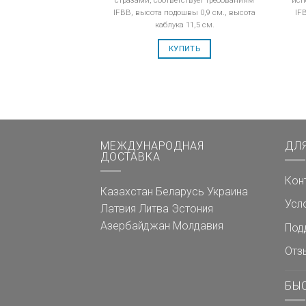
IFBB, высота подошвы 0,9 см., высота
IF
каблука 11,5 см.
КУПИТЬ
МЕЖДУНАРОДНАЯ
ДЛ
ДОСТАВКА
Кон
Казахстан
Беларусь
Украина
Усл
Латвия
Литва
Эстония
Азербайджан
Молдавия
Под
Отз
БЫ