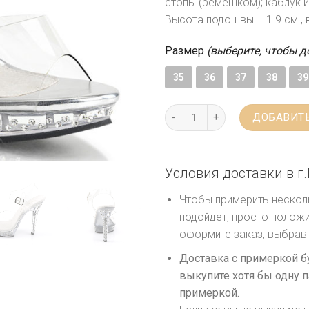
стопы (ремешком); каблук 
Высота подошвы – 1.9 см., 
Размер
(выберите, чтобы д
35
36
37
38
39
ДОБАВИТЬ
Условия доставки в г.
Чтобы примерить несколь
подойдет, просто положи
оформите заказ, выбрав 
Доставка с примеркой б
выкупите хотя бы одну п
примеркой.