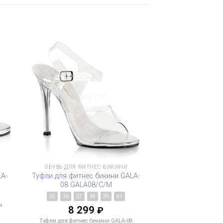
ОБУВЬ ДЛЯ ФИТНЕС-БИКИНИ
LA-
Туфли для фитнес бикини GALA-
08 GALA08/C/M
1
35
36
37
38
39
41
я
8 299
₽
м
Туфли для фитнес бикини GALA-08