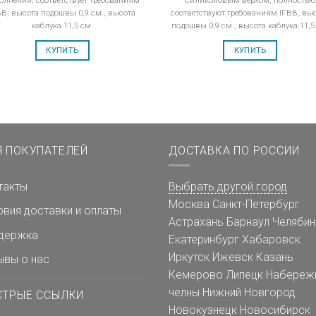
BB, высота подошвы 0,9 см., высота
соответствуют требованиям IFBB, вы
каблука 11,5 см.
подошвы 0,9 см., высота каблука 11,5
КУПИТЬ
КУПИТЬ
Я ПОКУПАТЕЛЕЙ
ДОСТАВКА ПО РОССИИ
такты
Выбрать другой город
Москва
Санкт-Петербург
овия доставки и оплаты
Астрахань
Барнаул
Челябин
держка
Екатеринбург
Хабаровск
Иркутск
Ижевск
Казань
ывы о нас
Кемерово
Липецк
Набереж
челны
Нижний Новгород
СТРЫЕ ССЫЛКИ
Новокузнецк
Новосибирск