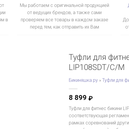
ют
Мы работаем с оригинальной продукцией
ции
от ведущих брендов, а также сами
ям в
проверяем все товары в каждом заказе
До
перед тем, как отправить их Вам
о
Туфли для фитне
LIP108SDT/C/M
Бикиняшка.ру
»
Туфли для ф
8 899
₽
Туфли для фитнес бикини LI
соответствующая регламент
рамках соревнований други