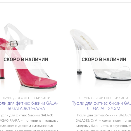
СКОРО В НАЛИЧИИ
СКОРО В НАЛИЧИИ
ОБУВЬ ДЛЯ ФИТНЕС-БИКИНИ
ОБУВЬ ДЛЯ ФИТНЕС-БИКИНИ
фли для фитнес бикини GALA-
Туфли для фитнес бикини GA
08 GALA08/C-RA/RA
01 GALA01S/C/M
Туфли для фитнес бикини GALA-08
Туфли для фитнес-бикини GALA-0
A08/C-RA/RA – популярная модель с
GALA01S/C/M – самая популярна
ремешком в дерзком «малиновом»
модель у бикинисток с зауженны
олнении, соответствует требованиям
силиконовым верхом, полностью