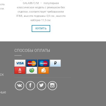
GALA08/C/M – популярная
сота
классическая модель с ремешком без
 см.
отделки, соответствует требованиям
IFBB, высота подошвы 0,9 см., высота
каблука 11,5 см.
КУПИТЬ
СПОСОБЫ ОПЛАТЫ
ск
ные