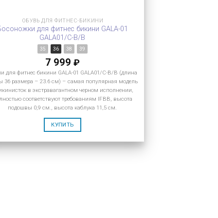
ОБУВЬ ДЛЯ ФИТНЕС-БИКИНИ
Босоножки для фитнес бикини GALA-01
GALA01/C-B/B
35
36
38
39
7 999
₽
и для фитнес бикини GALA-01 GALA01/C-B/B (длина
ы 36 размера – 23.6 см) – самая популярная модель
бикинисток в экстравагантном черном исполнении,
лностью соответствуют требованиям IFBB, высота
подошвы 0,9 см., высота каблука 11,5 см.
КУПИТЬ