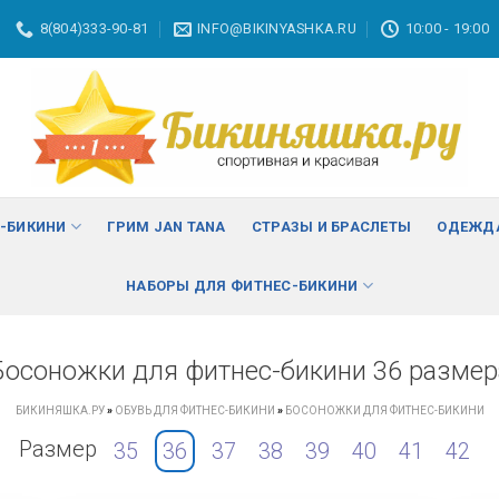
8(804)333-90-81
INFO@BIKINYASHKA.RU
10:00 - 19:00
С-БИКИНИ
ГРИМ JAN TANA
СТРАЗЫ И БРАСЛЕТЫ
ОДЕЖДА
НАБОРЫ ДЛЯ ФИТНЕС-БИКИНИ
Босоножки для фитнес-бикини 36 размер
БИКИНЯШКА.РУ
»
ОБУВЬ ДЛЯ ФИТНЕС-БИКИНИ
»
БОСОНОЖКИ ДЛЯ ФИТНЕС-БИКИНИ
Размер
35
36
37
38
39
40
41
42