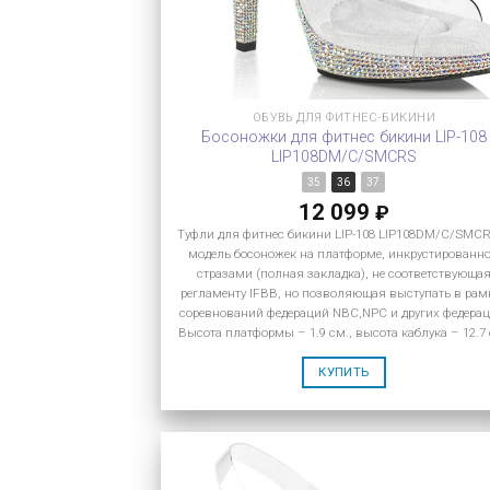
ОБУВЬ ДЛЯ ФИТНЕС-БИКИНИ
Босоножки для фитнес бикини LIP-108
LIP108DM/C/SMCRS
35
36
37
12 099
₽
Туфли для фитнес бикини LIP-108 LIP108DM/C/SMC
модель босоножек на платформе, инкрустированн
стразами (полная закладка), не соответствующа
регламенту IFBB, но позволяющая выступать в рам
соревнований федераций NBC,NPC и других федерац
Высота платформы – 1.9 см., высота каблука – 12.7
КУПИТЬ