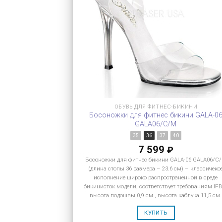
ОБУВЬ ДЛЯ ФИТНЕС-БИКИНИ
Босоножки для фитнес бикини GALA-0
GALA06/C/M
35
36
37
40
7 599
₽
Босоножки для фитнес бикини GALA-06 GALA06/C
(длина стопы 36 размера – 23.6 см) – классичеко
исполнение широко распространенной в среде
бикинисток модели, соответствует требованиям IF
высота подошвы 0,9 см., высота каблука 11,5 см.
КУПИТЬ