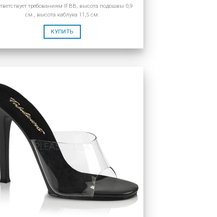
тветствует требованиям IFBB, высота подошвы 0,9
см., высота каблука 11,5 см.
КУПИТЬ