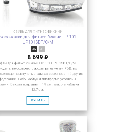
ОБУВЬ ДЛЯ ФИТНЕС-БИКИНИ
Босоножки для фитнес бикини LIP-101
LIP101SDT/C/M
36
39
8 699
₽
уфли для фитнес бикини LIP-101 LIP101SDT/C/M –
модель, не соответствующая регламенту IFBB, но
оляющая выступать в рамках соревнований других
федераций. Сабо, каблук и платформа украшены
азами. Высота подошвы – 1.9 см., высота каблука –
12.7 см.
КУПИТЬ