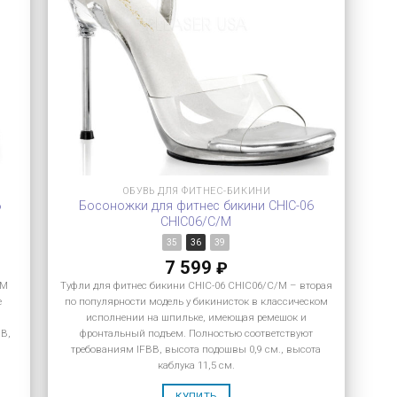
ОБУВЬ ДЛЯ ФИТНЕС-БИКИНИ
6
Босоножки для фитнес бикини CHIC-06
CHIC06/C/M
35
36
39
7 599
₽
/M
Туфли для фитнес бикини CHIC-06 CHIC06/C/M – вторая
е
по популярности модель у бикинисток в классическом
исполнении на шпильке, имеющая ремешок и
BB,
фронтальный подъем. Полностью соответствуют
требованиям IFBB, высота подошвы 0,9 см., высота
каблука 11,5 см.
КУПИТЬ