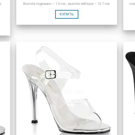
);
Высота подошвы – 1.9 см., высота каблука – 12.7 см.
соо
КУПИТЬ