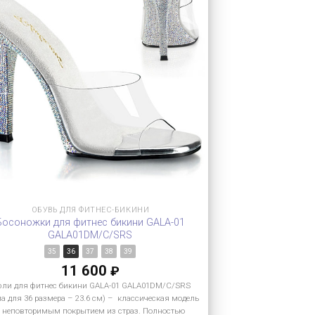
ОБУВЬ ДЛЯ ФИТНЕС-БИКИНИ
Босоножки для фитнес бикини GALA-01
GALA01DM/C/SRS
35
36
37
38
39
11 600
₽
фли для фитнес бикини GALA-01 GALA01DM/C/SRS
па для 36 размера – 23.6 см) – классическая модель
с неповторимым покрытием из страз. Полностью