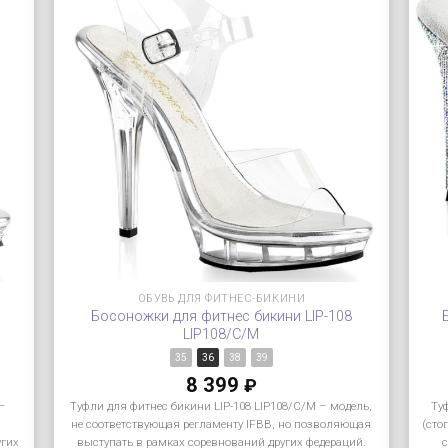
ОБУВЬ ДЛЯ ФИТНЕС-БИКИНИ
Босоножки для фитнес бикини LIP-108
LIP108/C/M
35
36
38
39
8 399
₽
 –
Туфли для фитнес бикини LIP-108 LIP108/C/M – модель,
Ту
не соответствующая регламенту IFBB, но позволяющая
(сто
угих
выступать в рамках соревнований других федераций.