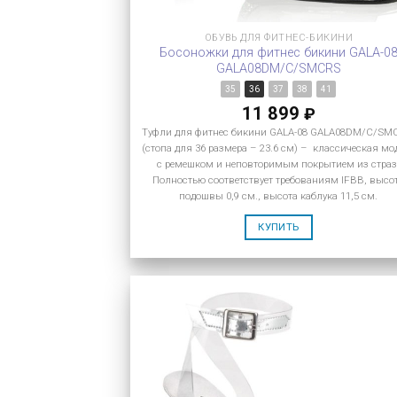
ОБУВЬ ДЛЯ ФИТНЕС-БИКИНИ
Босоножки для фитнес бикини GALA-0
GALA08DM/C/SMCRS
35
36
37
38
41
11 899
₽
Туфли для фитнес бикини GALA-08 GALA08DM/C/S
(стопа для 36 размера – 23.6 см) – классическая мо
с ремешком и неповторимым покрытием из страз
Полностью соответствует требованиям IFBB, высо
подошвы 0,9 см., высота каблука 11,5 см.
КУПИТЬ