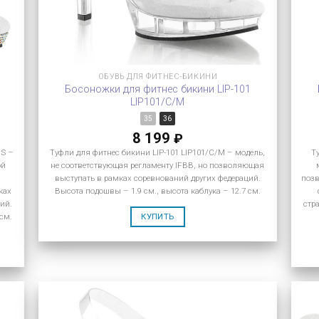
ОБУВЬ ДЛЯ ФИТНЕС-БИКИНИ
Босоножки для фитнес бикини LIP-101
LIP101/C/M
35
36
8 199
₽
RS –
Туфли для фитнес бикини LIP-101 LIP101/C/M – модель,
Т
ой
не соответствующая регламенту IFBB, но позволяющая
я
выступать в рамках соревнований других федераций.
позв
ках
Высота подошвы – 1.9 см., высота каблука – 12.7 см.
ий.
стр
КУПИТЬ
 см.