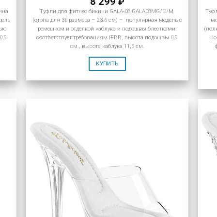
8 299
₽
ина
Туфли для фитнес бикини GALA-08 GALA08MG/C/M
Туф
дель
(стопа для 36 размера – 23.6 см) – популярная модель с
мо
тью
ремешком и отделкой каблука и подошвы блестками,
(пол
0,9
соответствует требованиям IFBB, высота подошвы 0,9
но
см., высота каблука 11,5 см.
КУПИТЬ