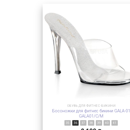
ОБУВЬ ДЛЯ ФИТНЕС-БИКИНИ
Босоножки для фитнес бикини GALA-0
GALA01/C/M
35
36
37
38
39
40
41