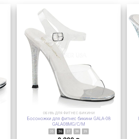
ОБУВЬ ДЛЯ ФИТНЕС-БИКИНИ
1
Босоножки для фитнес бикини GALA-08
GALA08MG/C/M
35
36
37
38
39