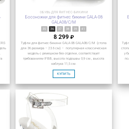
ОБУВЬ ДЛЯ ФИТНЕС-БИКИНИ
8
Босоножки для фитнес бикини GALA-08
GALA08/C/M
35
36
37
38
39
41
8 299
₽
MCRS
Туфли для фитнес бикини GALA-08 GALA08/C/M (стопа
Туфл
дель
для 36 размера – 23.6 см) – популярная классическая
стоп
.
модель с ремешком без отделки, соответствует
у 
та
требованиям IFBB, высота подошвы 0,9 см., высота
по
каблука 11,5 см.
КУПИТЬ