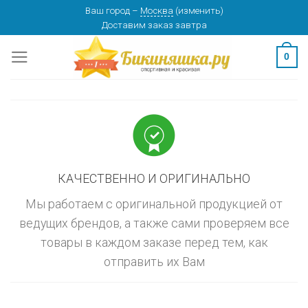
Skip
Ваш город
–
Москва
(
изменить
)
изменить
МОСКВА
Доставим заказ
завтра
to
content
0
КАЧЕСТВЕННО И ОРИГИНАЛЬНО
Мы работаем с оригинальной продукцией от
ведущих брендов, а также сами проверяем все
товары в каждом заказе перед тем, как
отправить их Вам