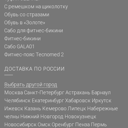
С ремешком на щиколотку
Обувь со стразами
Обувь в «Золоте»
Сабо для фитнес-бикини
Фитнес-бикини
Сабо GALA01
Фитнес-пояс Tecnomed 2
ДОСТАВКА ПО РОССИИ
Выбрать другой город
Москва
Санкт-Петербург
Астрахань
Барнаул
Челябинск
Екатеринбург
Хабаровск
Иркутск
Ижевск
Казань
Кемерово
Липецк
Набережные
челны
Нижний Новгород
Новокузнецк
Новосибирск
Омск
Оренбург
Пенза
Пермь