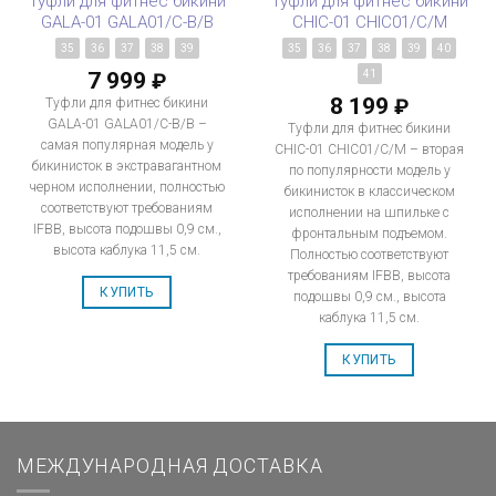
Туфли для фитнес бикини
Туфли для фитнес бикини
GALA-01 GALA01/C-B/B
CHIC-01 CHIC01/C/M
35
36
37
38
39
35
36
37
38
39
40
7 999
41
₽
8 199
₽
Туфли для фитнес бикини
GALA-01 GALA01/C-B/B –
Туфли для фитнес бикини
самая популярная модель у
CHIC-01 CHIC01/C/M – вторая
бикинисток в экстравагантном
по популярности модель у
черном исполнении, полностью
бикинисток в классическом
соответствуют требованиям
исполнении на шпильке с
IFBB, высота подошвы 0,9 см.,
фронтальным подъемом.
высота каблука 11,5 см.
Полностью соответствуют
требованиям IFBB, высота
КУПИТЬ
подошвы 0,9 см., высота
каблука 11,5 см.
КУПИТЬ
МЕЖДУНАРОДНАЯ ДОСТАВКА