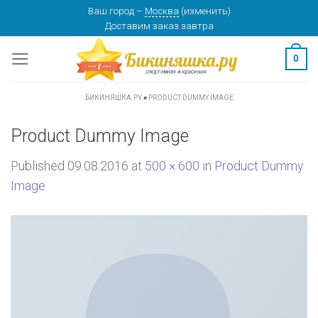
Skip
Ваш город
–
Москва
(
изменить
)
Доставим заказ
завтра
to
content
0
БИКИНЯШКА.РУ
»
PRODUCT DUMMY IMAGE
Product Dummy Image
Published
09.08.2016
at
500 × 600
in
Product Dummy
Image