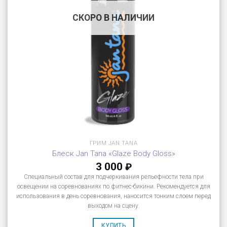
СКОРО В НАЛИЧИИ
ГРИМ JAN TANA
Блеск Jan Tana «Glaze Body Gloss»
3 000
₽
Специальный состав для подчеркивания рельефности тела при
освещении на соревнованиях по фитнес-бикини. Рекомендуется для
использования в день соревнования, наносится тонким слоем перед
выходом на сцену.
КУПИТЬ