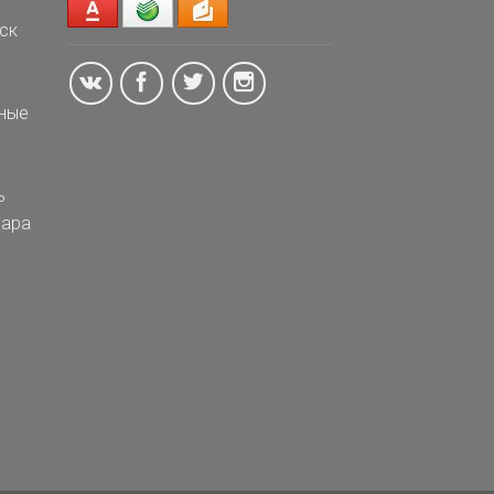
ск
ные
ь
ара