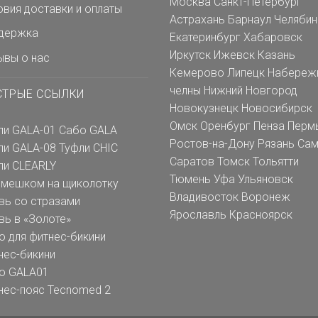
Москва
Санкт-Петербург
овия доставки и оплаты
Астрахань
Барнаул
Челябин
держка
Екатеринбург
Хабаровск
Иркутск
Ижевск
Казань
ывы о нас
Кемерово
Липецк
Набереж
челны
Нижний Новгород
СТРЫЕ ССЫЛКИ
Новокузнецк
Новосибирск
Омск
Оренбург
Пенза
Перм
ли GALA-01
Сабо GALA
Ростов-на-Дону
Рязань
Сам
ли GALA-08
Туфли CHIC
Саратов
Томск
Тольятти
ли CLEARLY
Тюмень
Уфа
Ульяновск
емешком на щиколотку
Владивосток
Воронеж
вь со стразами
Ярославль
Красноярск
вь в «Золоте»
о для фитнес-бикини
нес-бикини
о GALA01
нес-пояс Tecnomed 2