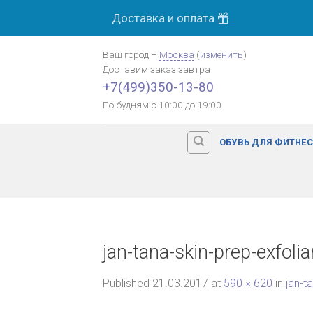
Skip
Доставка и оплата
to
content
Ваш город
–
Москва
(
изменить
)
Доставим заказ
завтра
+7(499)350-13-80
По будням с 10:00 до 19:00
ОБУВЬ ДЛЯ ФИТНЕ
jan-tana-skin-prep-exfolia
Published
21.03.2017
at
590 × 620
in
jan-t